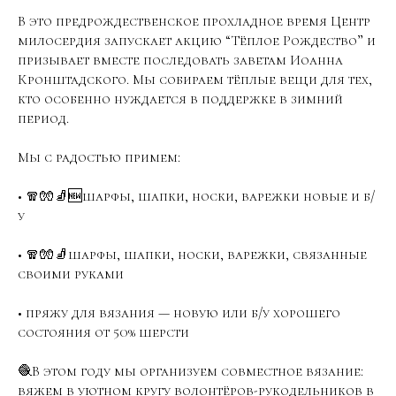
В это предрождественское прохладное время Центр
милосердия запускает акцию “Тёплое Рождество” и
призывает вместе последовать заветам Иоанна
Кронштадского. Мы собираем тёплые вещи для тех,
кто особенно нуждается в поддержке в зимний
период.
Мы с радостью примем:
• 🧣🧤🧦🆕шарфы, шапки, носки, варежки новые и б/
у
• 🧣🧤🧦шарфы, шапки, носки, варежки, связанные
своими руками
• пряжу для вязания — новую или б/у хорошего
состояния от 50% шерсти
🧶В этом году мы организуем совместное вязание:
вяжем в уютном кругу волонтёров-рукодельников в