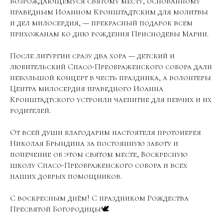
возрождающемуся святому месту, основанному
праведным Иоанном Кронштадтским для молитвы
и дел милосердия, — прекрасный подарок всем
прихожанам ко дню рождения Приснодевы Марии.
После литургии сразу два хора — детский и
любительский Спасо-Преображенского собора дали
небольшой концерт в честь праздника, а волонтеры
Центра милосердия праведного Иоанна
Кронштадтского устроили чаепитие для певчих и их
родителей.
От всей души благодарим настоятеля протоиерея
Николая Брындина за постоянную заботу и
попечение об этом святом месте, Воскресную
школу Спасо-Преображенского собора и всех
наших добрых помощников.
С воскресным днём! С праздником Рождества
Пресвятой Богородицы🕊️