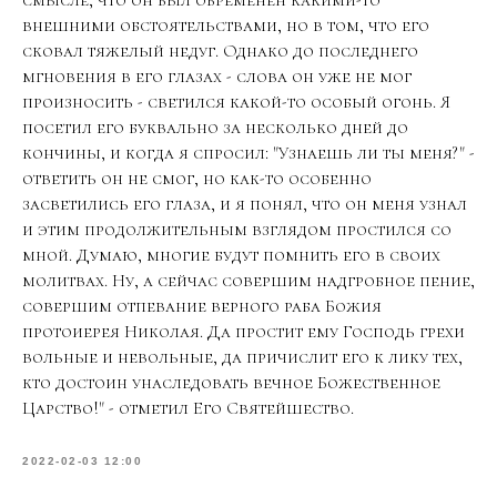
смысле, что он был обременен какими-то
внешними обстоятельствами, но в том, что его
сковал тяжелый недуг. Однако до последнего
мгновения в его глазах - слова он уже не мог
произносить - светился какой-то особый огонь. Я
посетил его буквально за несколько дней до
кончины, и когда я спросил: "Узнаешь ли ты меня?" -
ответить он не смог, но как-то особенно
засветились его глаза, и я понял, что он меня узнал
и этим продолжительным взглядом простился со
мной. Думаю, многие будут помнить его в своих
молитвах. Ну, а сейчас совершим надгробное пение,
совершим отпевание верного раба Божия
протоиерея Николая. Да простит ему Господь грехи
вольные и невольные, да причислит его к лику тех,
кто достоин унаследовать вечное Божественное
Царство!" - отметил Его Святейшество.
2022-02-03 12:00