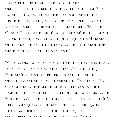
документы, вошедшие в историю как
общецерковные, были написаны его пером. Его
талант выражался также в его замечательных
проповедях, благодаря которым многие, как мне
уже тогда было известно, обретали веру. Зайдя в
Спасо-Преображенский собор случайно, не будучи
верующими, и услышав проповедь отца Николая,
они не могли забыть эти слова и в конце концов
становились его прихожанами".
"У гроба обо всем этом можно и нужно сказать, а в
то время об этом мало кто знал. Служил отец
Николай скромно, причем нес очень большую
физическую нагрузку, - продолжил Патриарх. - Как
человек талантливый и способный составлять
важные письменные тексты, он был востребован в
Москве, в Отделе внешних церковных сношений. У
него была должность заместителя председателя
этого важного церковного отдела, но
одновременно он был профессором Санкт-