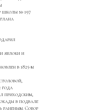
м
р школы № 197
етлана
одарил
и яблоки и
овлен в 1825-м
столовой,
2 года
ал приходским,
локады в подвале
 раненым. Собор