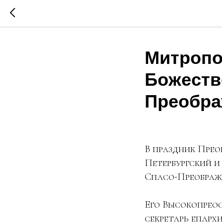
Митропо
Божеств
Преобра
В праздник Прео
Петербургский 
Спасо-Преображ
Его Высокопрео
секретарь епарх