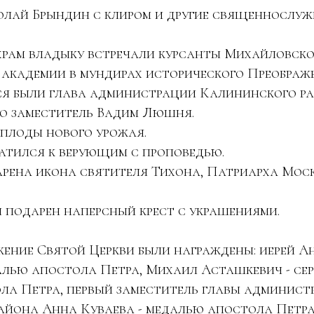
олай Брындин с клиром и другие священнослуж
храм владыку встречали курсанты Михайловско
академии в мундирах исторического Преображе
я были глава администрации Калининского р
го заместитель Вадим Люшня.
плоды нового урожая.
атился к верующим с проповедью.
рена икона святителя Тихона, Патриарха Моск
 подарен наперсный крест с украшениями.
жение Святой Церкви были награждены: иерей 
алью апостола Петра, Михаил Асташкевич - се
ла Петра, первый заместитель главы админист
айона Анна Куваева - медалью апостола Петра