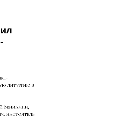
шил
-
нкт-
ую литургию в
й Вениамин,
ич, настоятель