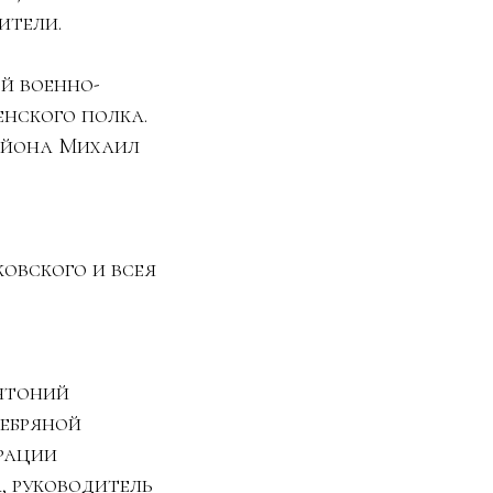
ители.
й военно-
нского полка.
айона Михаил
овского и всея
Антоний
ребряной
рации
, руководитель