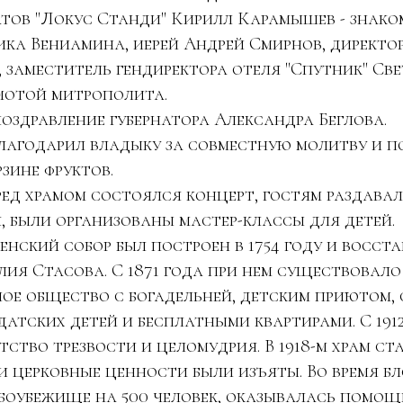
тов "Локус Станди" Кирилл Карамышев - знако
ка Вениамина, иерей Андрей Смирнов, директо
, заместитель гендиректора отеля "Спутник" Св
мотой митрополита.
оздравление губернатора Александра Беглова.
лагодарил владыку за совместную молитву и п
зине фруктов.
д храмом состоялся концерт, гостям раздавал
, были организованы мастер-классы для детей.
нский собор был построен в 1754 году и восстан
лия Стасова. С 1871 года при нем существовало
ое общество с богадельней, детским приютом, 
атских детей и бесплатными квартирами. С 191
тство трезвости и целомудрия. В 1918-м храм ст
и церковные ценности были изъяты. Во время б
боубежище на 500 человек, оказывалась помощь