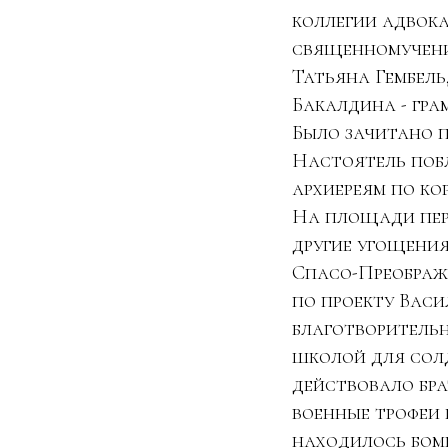
коллегии адвока
священномучени
Татьяна Гембель
Бакалдина - гра
Было зачитано п
Настоятель поб
архиереям по кор
На площади пере
другие угощения
Спасо-Преображе
по проекту Васи
благотворительн
школой для солд
действовало бра
военные трофеи 
находилось бом