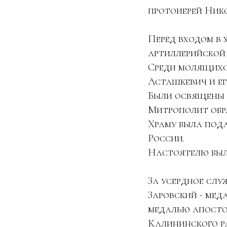
протоиерей Ник
Перед входом в 
артиллерийской 
Среди молящихс
Асташкевич и е
Были освящены 
Митрополит обр
Храму была пода
России.
Настоятелю был
За усердное слу
Заровский - мед
медалью апосто
Калининского р