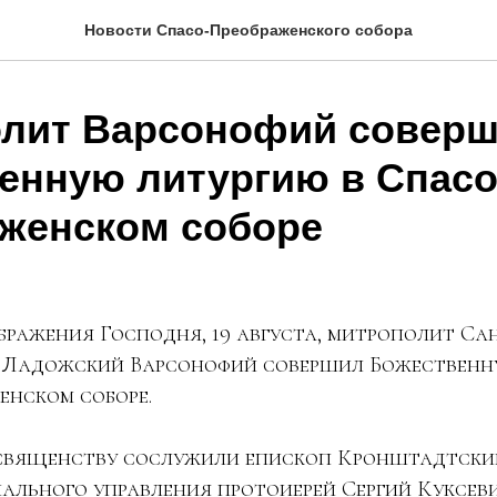
Новости Спасо-Преображенского собора
лит Варсонофий совер
енную литургию в Спасо
женском соборе
бражения Господня, 19 августа, митрополит Са
и Ладожский Варсонофий совершил Божественн
енском соборе.
священству сослужили епископ Кронштадтски
иального управления протоиерей Сергий Куксев